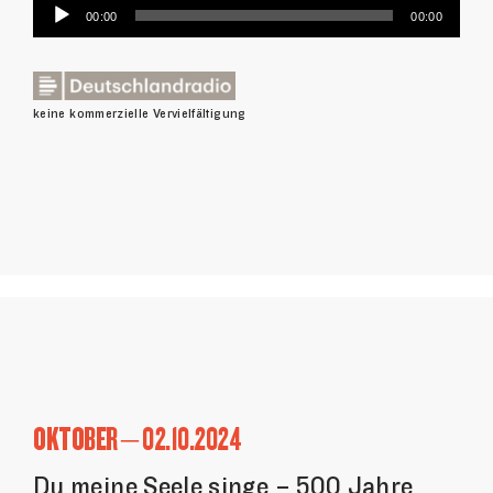
Audio-
00:00
00:00
Player
keine kommerzielle Vervielfältigung
OKTOBER – 02.10.2024
Du meine Seele singe – 500 Jahre