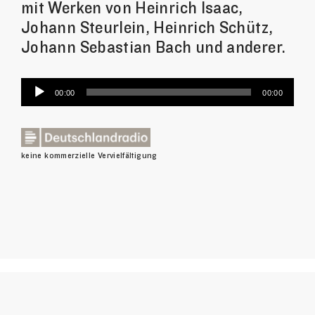
mit Werken von Heinrich Isaac,
Johann Steurlein, Heinrich Schütz,
Johann Sebastian Bach und anderer.
Audio-
00:00
00:00
Player
keine kommerzielle Vervielfältigung