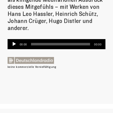
dieses Mitgefühls – mit Werken von
Hans Leo Hassler, Heinrich Schütz,
Johann Crüger, Hugo Distler und
anderer.
Audio-
00:00
00:00
Player
keine kommerzielle Vervielfältigung