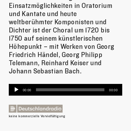
Einsatzmöglichkeiten in Oratorium
und Kantate und heute
weltberühmter Komponisten und
Dichter ist der Choral um 1720 bis
1750 auf seinem künstlerischen
Höhepunkt – mit Werken von Georg
Friedrich Händel, Georg Philipp
Telemann, Reinhard Keiser und
Johann Sebastian Bach.
Audio-
00:00
00:00
Player
keine kommerzielle Vervielfältigung