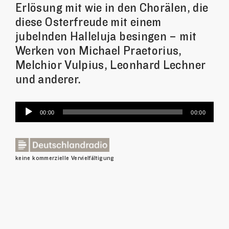
Erlösung mit wie in den Chorälen, die
diese Osterfreude mit einem
jubelnden Halleluja besingen – mit
Werken von Michael Praetorius,
Melchior Vulpius, Leonhard Lechner
und anderer.
Audio-
00:00
00:00
Player
keine kommerzielle Vervielfältigung