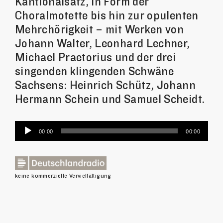
Kantionalsatz, in Form der
Choralmotette bis hin zur opulenten
Mehrchörigkeit – mit Werken von
Johann Walter, Leonhard Lechner,
Michael Praetorius und der drei
singenden klingenden Schwäne
Sachsens: Heinrich Schütz, Johann
Hermann Schein und Samuel Scheidt.
Audio-
00:00
00:00
Player
keine kommerzielle Vervielfältigung